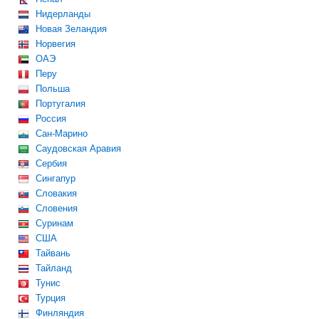
Нидерланды
Новая Зеландия
Норвегия
ОАЭ
Перу
Польша
Португалия
Россия
Сан-Марино
Саудовская Аравия
Сербия
Сингапур
Словакия
Словения
Суринам
США
Тайвань
Тайланд
Тунис
Турция
Финляндия