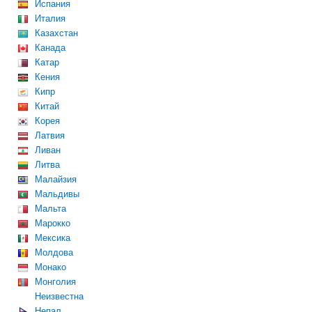
Испания
Италия
Казахстан
Канада
Катар
Кения
Кипр
Китай
Корея
Латвия
Ливан
Литва
Малайзия
Мальдивы
Мальта
Марокко
Мексика
Молдова
Монако
Монголия
Неизвестна
Непал