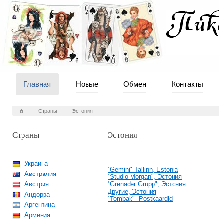
Главная
Новые
Обмен
Контакты
—
—
Страны
Эстония
Страны
Эстония
Украина
"Gemini" Tallinn, Estonia
Австралия
"Studio Morgan", Эстония
Австрия
"Grenader Grupp", Эстония
Другие, Эстония
Андорра
"Tombak"- Postkaardid
Аргентина
Армения