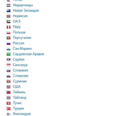
Нидерланды
Новая Зеландия
Норвегия
ОАЭ
Перу
Польша
Португалия
Россия
Сан-Марино
Саудовская Аравия
Сербия
Сингапур
Словакия
Словения
Суринам
США
Тайвань
Тайланд
Тунис
Турция
Финляндия