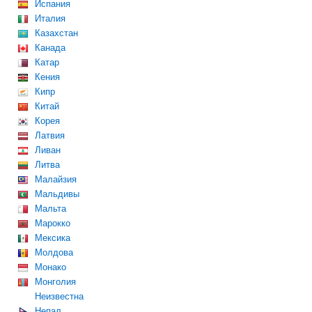
Испания
Италия
Казахстан
Канада
Катар
Кения
Кипр
Китай
Корея
Латвия
Ливан
Литва
Малайзия
Мальдивы
Мальта
Марокко
Мексика
Молдова
Монако
Монголия
Неизвестна
Непал