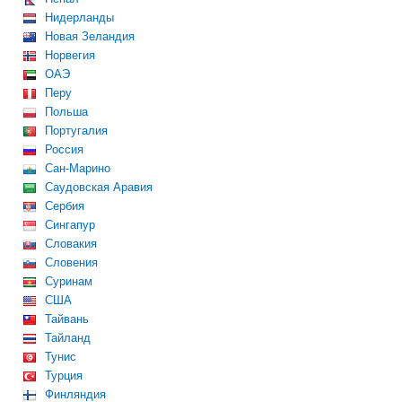
Нидерланды
Новая Зеландия
Норвегия
ОАЭ
Перу
Польша
Португалия
Россия
Сан-Марино
Саудовская Аравия
Сербия
Сингапур
Словакия
Словения
Суринам
США
Тайвань
Тайланд
Тунис
Турция
Финляндия