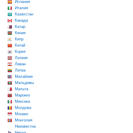
Испания
Италия
Казахстан
Канада
Катар
Кения
Кипр
Китай
Корея
Латвия
Ливан
Литва
Малайзия
Мальдивы
Мальта
Марокко
Мексика
Молдова
Монако
Монголия
Неизвестна
Непал