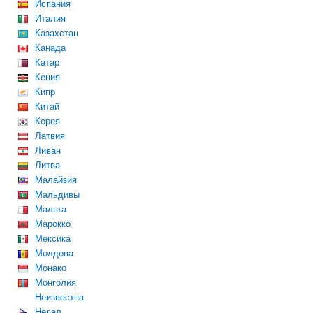
Испания
Италия
Казахстан
Канада
Катар
Кения
Кипр
Китай
Корея
Латвия
Ливан
Литва
Малайзия
Мальдивы
Мальта
Марокко
Мексика
Молдова
Монако
Монголия
Неизвестна
Непал