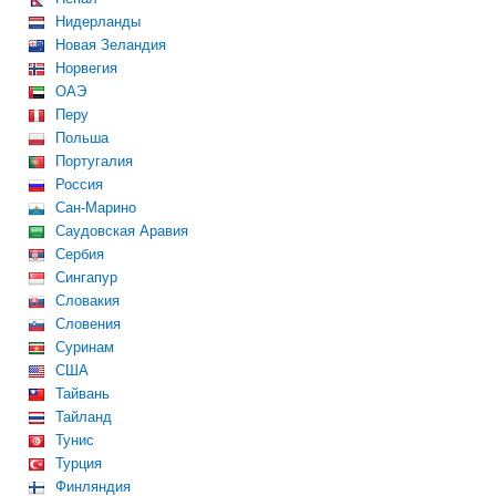
Нидерланды
Новая Зеландия
Норвегия
ОАЭ
Перу
Польша
Португалия
Россия
Сан-Марино
Саудовская Аравия
Сербия
Сингапур
Словакия
Словения
Суринам
США
Тайвань
Тайланд
Тунис
Турция
Финляндия