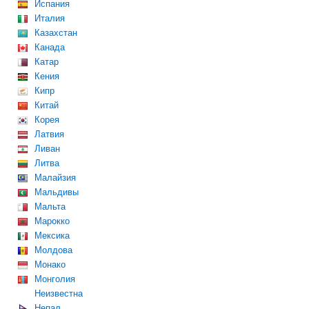
Испания
Италия
Казахстан
Канада
Катар
Кения
Кипр
Китай
Корея
Латвия
Ливан
Литва
Малайзия
Мальдивы
Мальта
Марокко
Мексика
Молдова
Монако
Монголия
Неизвестна
Непал