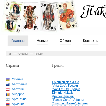
Главная
Новые
Обмен
Контакты
—
—
Страны
Греция
Страны
Греция
Украина
I.Mathioulakis & Co
Австралия
"Aria Epe", Греция
Австрия
"Vanilla" Ltd, Грeция
Dimitris Haitalis
Андорра
Другие, Греция
Аргентина
"Panco Carta", Афины
"Summer Dream", Афины
Армения