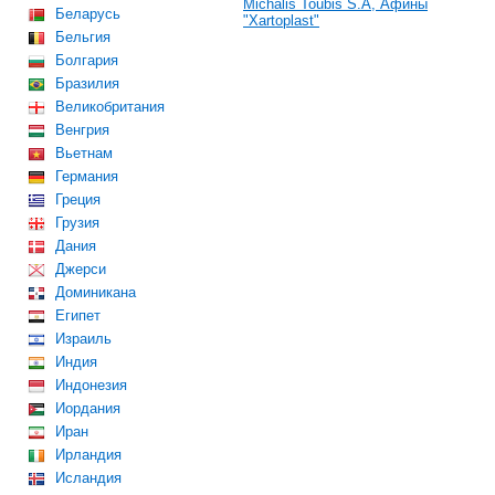
Michalis Toubis S.A, Афины
Беларусь
"Xartoplast"
Бельгия
Болгария
Бразилия
Великобритания
Венгрия
Вьетнам
Германия
Греция
Грузия
Дания
Джерси
Доминикана
Египет
Израиль
Индия
Индонезия
Иордания
Иран
Ирландия
Исландия