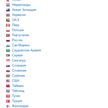
Нидерланды
Новая Зеландия
Норвегия
ОАЭ
Перу
Польша
Португалия
Россия
Сан-Марино
Саудовская Аравия
Сербия
Сингапур
Словакия
Словения
Суринам
США
Тайвань
Тайланд
Тунис
Турция
Финляндия