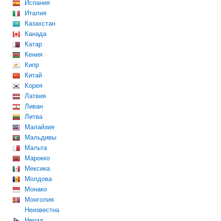
Испания
Италия
Казахстан
Канада
Катар
Кения
Кипр
Китай
Корея
Латвия
Ливан
Литва
Малайзия
Мальдивы
Мальта
Марокко
Мексика
Молдова
Монако
Монголия
Неизвестна
Непал