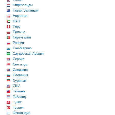
Нидерланды
Новая Зеландия
Норвегия
ОАЭ
Перу
Польша
Португалия
Россия
Сан-Марино
Саудовская Аравия
Сербия
Сингапур
Словакия
Словения
Суринам
США
Тайвань
Тайланд
Тунис
Турция
Финляндия