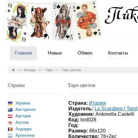
Главная
Новые
Обмен
Контакты
—
—
—
Колоды
Таро
Таро цветов
Страны
Таро цветов
Страна:
Италия
Украина
Издатель:
Lo Scarabeo ( Tarot
Австралия
Художник:
Antonella Castelli
Австрия
Код:
lost028
Англия
Год:
Андорра
Размер:
66x120
Аргентина
Количество:
78+2ec