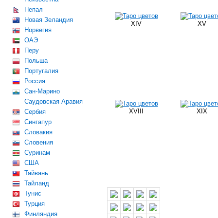
Непал
Новая Зеландия
XIV
XV
Норвегия
ОАЭ
Перу
Польша
Португалия
Россия
Сан-Марино
Саудовская Аравия
XVIII
XIX
Сербия
Сингапур
Словакия
Словения
Суринам
США
Тайвань
Тайланд
Тунис
Турция
Финляндия