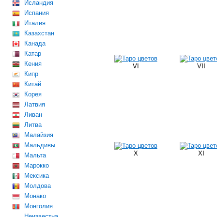
Исландия
Испания
Италия
Казахстан
Канада
Катар
Кения
VI
VII
Кипр
Китай
Корея
Латвия
Ливан
Литва
Малайзия
Мальдивы
X
XI
Мальта
Марокко
Мексика
Молдова
Монако
Монголия
Неизвестна