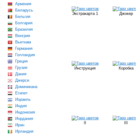
Армения
Беларусь
Экстракарта 1
Джокер
Бельгия
Болгария
Бразилия
Венгрия
Вьетнам
Германия
Голландия
Греция
Грузия
Инструкция
Коробка
Дания
Джерси
Доминикана
Египет
Израиль
Индия
Индонезия
Иордания
II
III
Иран
Ирландия