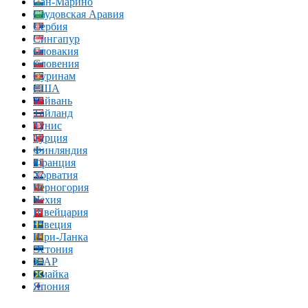
Сан-Марино
Саудовская Аравия
Сербия
Сингапур
Словакия
Словения
Суринам
США
Тайвань
Тайланд
Тунис
Турция
Финляндия
Франция
Хорватия
Черногория
Чехия
Швейцария
Швеция
Шри-Ланка
Эстония
ЮАР
Ямайка
Япония