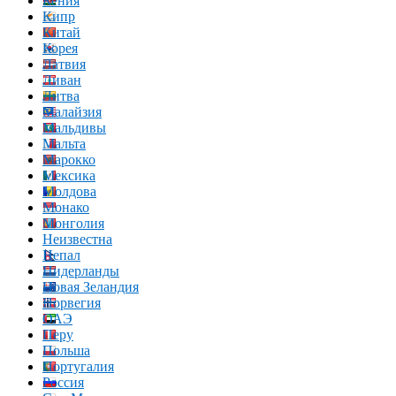
Кения
Кипр
Китай
Корея
Латвия
Ливан
Литва
Малайзия
Мальдивы
Мальта
Марокко
Мексика
Молдова
Монако
Монголия
Неизвестна
Непал
Нидерланды
Новая Зеландия
Норвегия
ОАЭ
Перу
Польша
Португалия
Россия