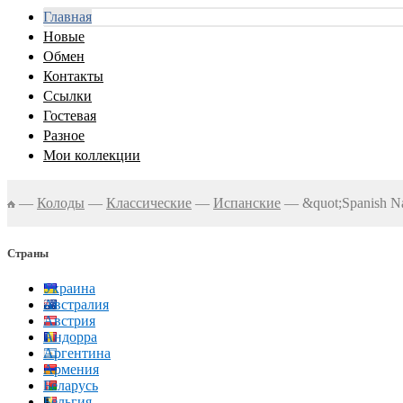
Главная
Новые
Обмен
Контакты
Ссылки
Гостевая
Разное
Мои коллекции
—
Колоды
—
Классические
—
Испанские
—
&quot;Spanish Na
Страны
Украина
Австралия
Австрия
Андорра
Аргентина
Армения
Беларусь
Бельгия