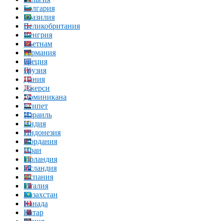
Болгария
Бразилия
Великобритания
Венгрия
Вьетнам
Германия
Греция
Грузия
Дания
Джерси
Доминикана
Египет
Израиль
Индия
Индонезия
Иордания
Иран
Ирландия
Исландия
Испания
Италия
Казахстан
Канада
Катар