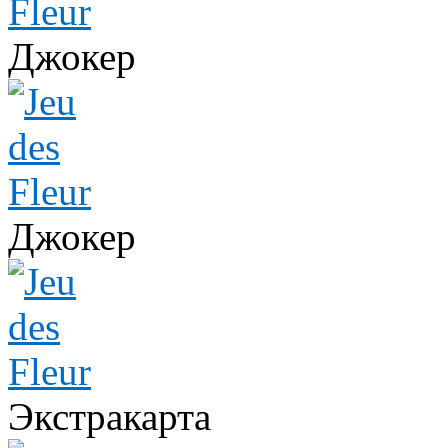
Джокер
Джокер
Экстракарта