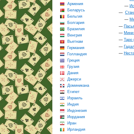
Армения
Ис
Беларусь
Стан
Бельгия
Ме
Болгария
Пасья
Бразилия
Мини 
Венгрия
Таро 
Вьетнам
Гадал
Германия
Неста
Голландия
Греция
Грузия
Дания
Джерси
Доминикана
Египет
Израиль
Индия
Индонезия
Иордания
Иран
Ирландия