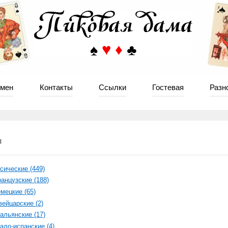
мен
Контакты
Ссылки
Гостевая
Разн
ы
сические (449)
анцузские (188)
мецкие (65)
ейцарские (2)
альянские (17)
ало-испанские (4)