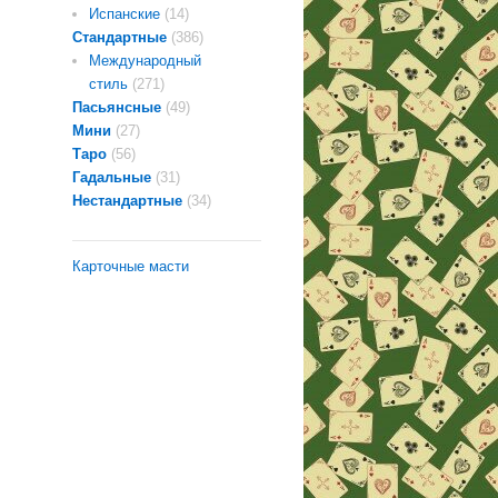
Испанские
(14)
Стандартные
(386)
Международный
стиль
(271)
Пасьянсные
(49)
Мини
(27)
Таро
(56)
Гадальные
(31)
Нестандартные
(34)
Карточные масти