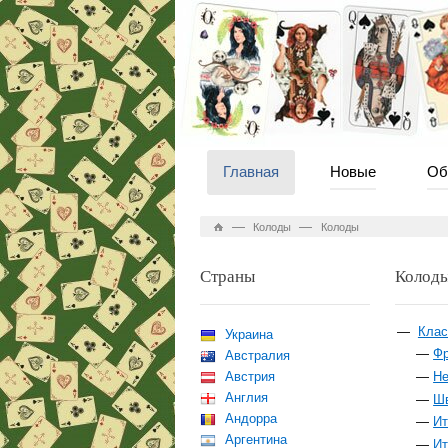
Главная
Новые
Об
—
—
Колоды
Колоды
Страны
Колод
Клас
Украина
Фр
Австралия
Австрия
Не
Англия
Шв
Андорра
Ит
Аргентина
Ит