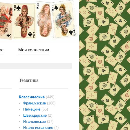
ое
Мои коллекции
Тематика
Классические
(449)
Французские
(188)
Немецкие
(65)
Швейцарские
(2)
Итальянские
(17)
Итало-испанские
(4)