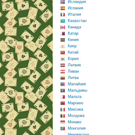
Исландия
Испания
Италия
Казахстан
Канада
Катар
Кения
Кипр
Китай
Корея
Латвия
Ливан
Литва
Малайзия
Мальдивы
Мальта
Марокко
Мексика
Молдова
Монако
Монголия
Неизвестна