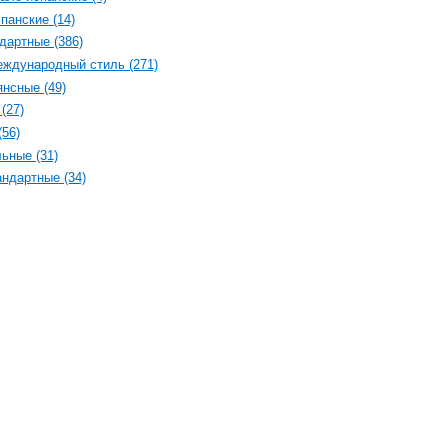
панские (14)
дартные (386)
ждународный стиль (271)
нсные (49)
(27)
(56)
ьные (31)
ндартные (34)