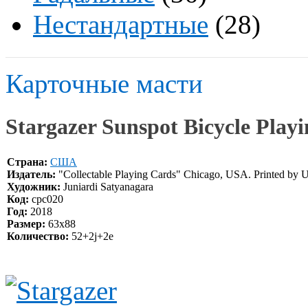
Нестандартные
(28)
Карточные масти
Stargazer Sunspot Bicycle Play
Страна:
США
Издатель:
"Collectable Playing Cards" Chicago, USA. Printed by
Художник:
Juniardi Satyanagara
Код:
cpc020
Год:
2018
Размер:
63x88
Количество:
52+2j+2e