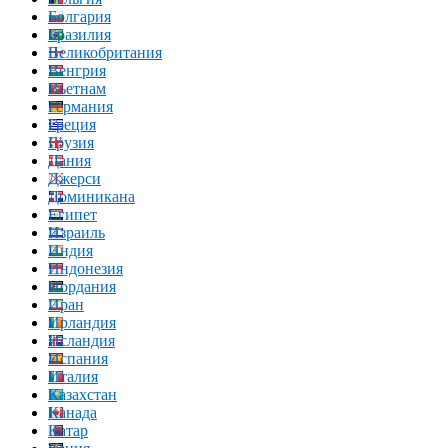
Болгария
Бразилия
Великобритания
Венгрия
Вьетнам
Германия
Греция
Грузия
Дания
Джерси
Доминикана
Египет
Израиль
Индия
Индонезия
Иордания
Иран
Ирландия
Исландия
Испания
Италия
Казахстан
Канада
Катар