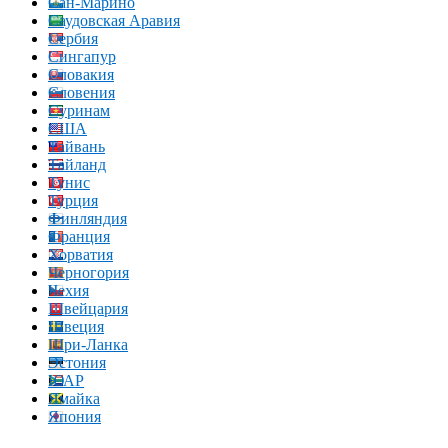
Сан-Марино
Саудовская Аравия
Сербия
Сингапур
Словакия
Словения
Суринам
США
Тайвань
Тайланд
Тунис
Турция
Финляндия
Франция
Хорватия
Черногория
Чехия
Швейцария
Швеция
Шри-Ланка
Эстония
ЮАР
Ямайка
Япония