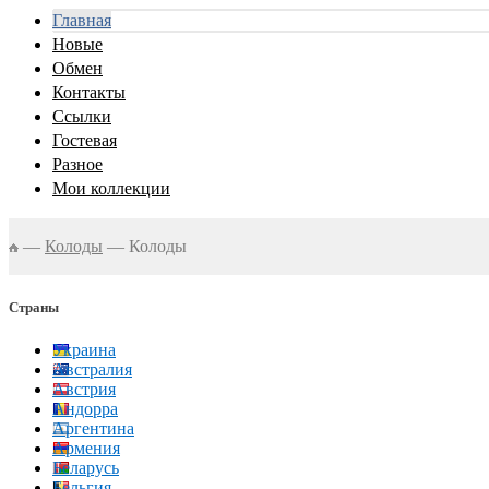
Главная
Новые
Обмен
Контакты
Ссылки
Гостевая
Разное
Мои коллекции
—
Колоды
—
Колоды
Страны
Украина
Австралия
Австрия
Андорра
Аргентина
Армения
Беларусь
Бельгия