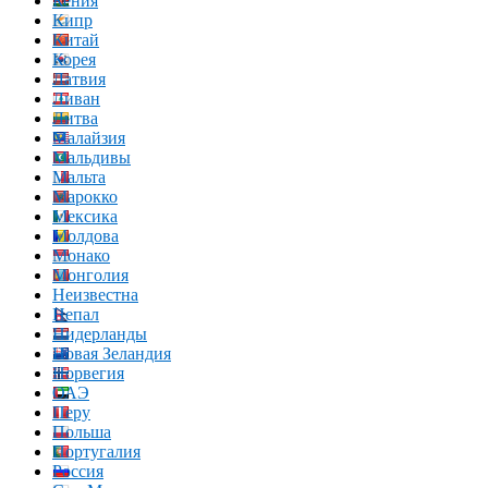
Кения
Кипр
Китай
Корея
Латвия
Ливан
Литва
Малайзия
Мальдивы
Мальта
Марокко
Мексика
Молдова
Монако
Монголия
Неизвестна
Непал
Нидерланды
Новая Зеландия
Норвегия
ОАЭ
Перу
Польша
Португалия
Россия