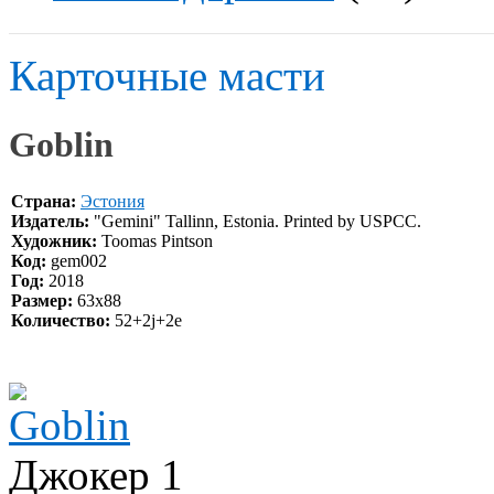
Карточные масти
Goblin
Страна:
Эстония
Издатель:
"Gemini" Tallinn, Estonia. Printed by USPCC.
Художник:
Toomas Pintson
Код:
gem002
Год:
2018
Размер:
63x88
Количество:
52+2j+2e
Джокер 1