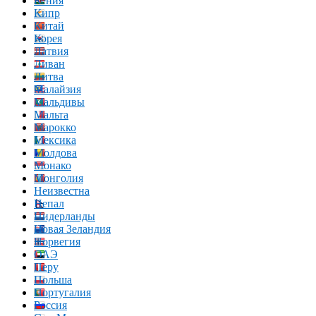
Кения
Кипр
Китай
Корея
Латвия
Ливан
Литва
Малайзия
Мальдивы
Мальта
Марокко
Мексика
Молдова
Монако
Монголия
Неизвестна
Непал
Нидерланды
Новая Зеландия
Норвегия
ОАЭ
Перу
Польша
Португалия
Россия