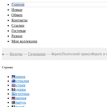
Главная
Новые
Обмен
Контакты
Ссылки
Гостевая
Разное
Мои коллекции
—
Колоды
—
Гадальные
—
&quot;Палехский оракул&quot; в
Страны
Украина
Австралия
Австрия
Андорра
Аргентина
Армения
Беларусь
Бельгия