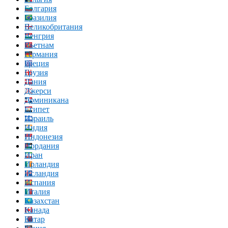
Болгария
Бразилия
Великобритания
Венгрия
Вьетнам
Германия
Греция
Грузия
Дания
Джерси
Доминикана
Египет
Израиль
Индия
Индонезия
Иордания
Иран
Ирландия
Исландия
Испания
Италия
Казахстан
Канада
Катар