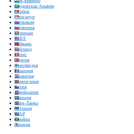
Сан-Марино
Саудовская Аравия
Сербия
Сингапур
Словакия
Словения
Суринам
США
Тайвань
Тайланд
Тунис
Турция
Финляндия
Франция
Хорватия
Черногория
Чехия
Швейцария
Швеция
Шри-Ланка
Эстония
ЮАР
Ямайка
Япония