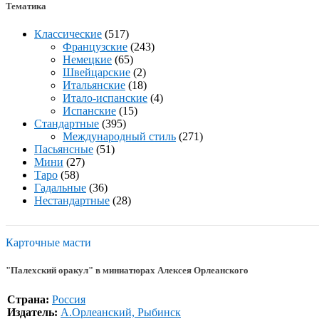
Тематика
Классические
(517)
Французские
(243)
Немецкие
(65)
Швейцарские
(2)
Итальянские
(18)
Итало-испанские
(4)
Испанские
(15)
Стандартные
(395)
Международный стиль
(271)
Пасьянсные
(51)
Мини
(27)
Таро
(58)
Гадальные
(36)
Нестандартные
(28)
Карточные масти
"Палехский оракул" в миниатюрах Алексея Орлеанского
Страна:
Россия
Издатель:
А.Орлеанский, Рыбинск