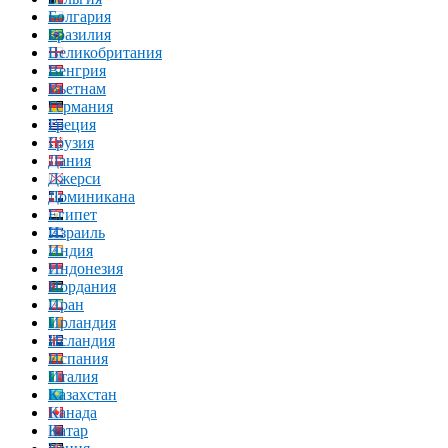
Болгария
Бразилия
Великобритания
Венгрия
Вьетнам
Германия
Греция
Грузия
Дания
Джерси
Доминикана
Египет
Израиль
Индия
Индонезия
Иордания
Иран
Ирландия
Исландия
Испания
Италия
Казахстан
Канада
Катар