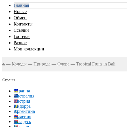
Главная
Новые
Обмен
Контакты
Ссылки
Гостевая
Разное
Мои коллекции
—
Колоды
—
Природа
—
Флора
—
Tropical Fruits in Bali
Страны
Украина
Австралия
Австрия
Андорра
Аргентина
Армения
Беларусь
Бельгия