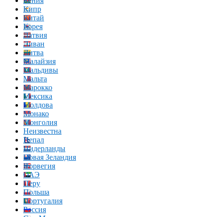
Кения
Кипр
Китай
Корея
Латвия
Ливан
Литва
Малайзия
Мальдивы
Мальта
Марокко
Мексика
Молдова
Монако
Монголия
Неизвестна
Непал
Нидерланды
Новая Зеландия
Норвегия
ОАЭ
Перу
Польша
Португалия
Россия