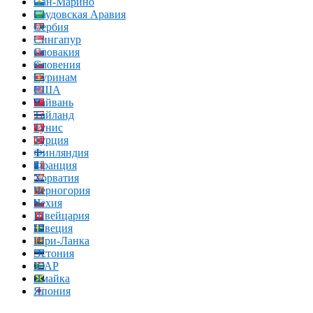
Сан-Марино
Саудовская Аравия
Сербия
Сингапур
Словакия
Словения
Суринам
США
Тайвань
Тайланд
Тунис
Турция
Финляндия
Франция
Хорватия
Черногория
Чехия
Швейцария
Швеция
Шри-Ланка
Эстония
ЮАР
Ямайка
Япония