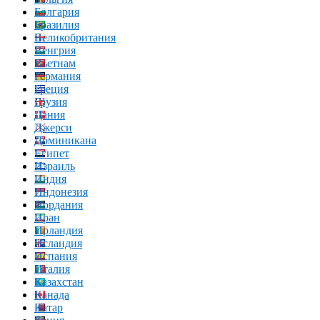
Болгария
Бразилия
Великобритания
Венгрия
Вьетнам
Германия
Греция
Грузия
Дания
Джерси
Доминикана
Египет
Израиль
Индия
Индонезия
Иордания
Иран
Ирландия
Исландия
Испания
Италия
Казахстан
Канада
Катар