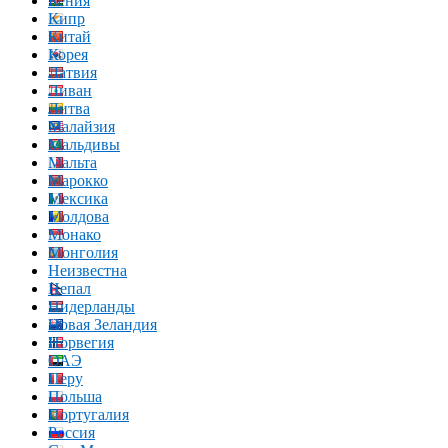
Кения
Кипр
Китай
Корея
Латвия
Ливан
Литва
Малайзия
Мальдивы
Мальта
Марокко
Мексика
Молдова
Монако
Монголия
Неизвестна
Непал
Нидерланды
Новая Зеландия
Норвегия
ОАЭ
Перу
Польша
Португалия
Россия