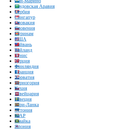
Сан-Марино
Саудовская Аравия
Сербия
Сингапур
Словакия
Словения
Суринам
США
Тайвань
Тайланд
Тунис
Турция
Финляндия
Франция
Хорватия
Черногория
Чехия
Швейцария
Швеция
Шри-Ланка
Эстония
ЮАР
Ямайка
Япония