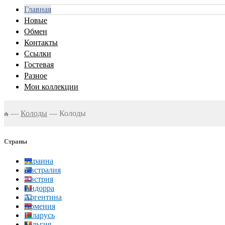
Главная
Новые
Обмен
Контакты
Ссылки
Гостевая
Разное
Мои коллекции
—
Колоды
—
Колоды
Страны
Украина
Австралия
Австрия
Андорра
Аргентина
Армения
Беларусь
Бельгия