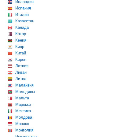
Исландия
Испания
Италия
Казахстан
Канада
Катар
Кения
Кипр
Китай
Корея
Латвия
Ливан
Литва
Малайзия
Мальдивы
Мальта
Марокко
Мексика
Молдова
Монако
Монголия
Неизвестна