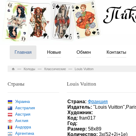
Главная
Новые
Обмен
Контакты
—
—
—
Колоды
Классические
Louis Vuitton
Страны
Louis Vuitton
Страна:
Франция
Украина
Издатель:
"Louis Vuitton",Pari
Австралия
Художник:
Австрия
Код:
fran017
Англия
Год:
Андорра
Размер:
58х89
Аргентина
Количество:
3х(52+2j+1е)