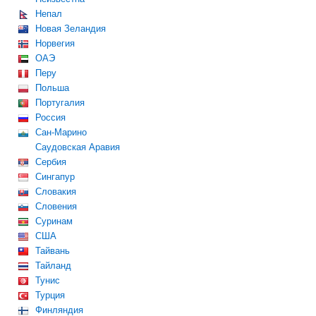
Непал
Новая Зеландия
Норвегия
ОАЭ
Перу
Польша
Португалия
Россия
Сан-Марино
Саудовская Аравия
Сербия
Сингапур
Словакия
Словения
Суринам
США
Тайвань
Тайланд
Тунис
Турция
Финляндия