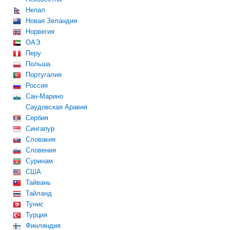
Непал
Новая Зеландия
Норвегия
ОАЭ
Перу
Польша
Португалия
Россия
Сан-Марино
Саудовская Аравия
Сербия
Сингапур
Словакия
Словения
Суринам
США
Тайвань
Тайланд
Тунис
Турция
Финляндия