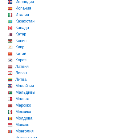
Исландия
Испания
Италия
Казахстан
Канада
Катар
Кения
Кипр
Китай
Корея
Латвия
Ливан
Литва
Малайзия
Мальдивы
Мальта
Марокко
Мексика
Молдова
Монако
Монголия
Неизвестна