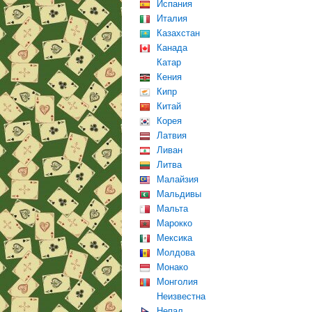
Испания
Италия
Казахстан
Канада
Катар
Кения
Кипр
Китай
Корея
Латвия
Ливан
Литва
Малайзия
Мальдивы
Мальта
Марокко
Мексика
Молдова
Монако
Монголия
Неизвестна
Непал