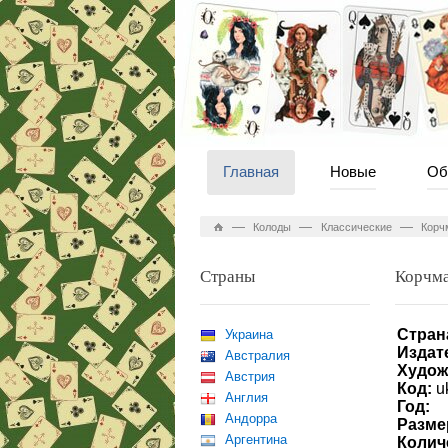
Главная
Новые
Об
—
—
—
Колоды
Классические
Корч
Страны
Корчма
Стран
Украина
Издат
Австралия
Худож
Австрия
Код:
u
Англия
Год:
Андорра
Разме
Аргентина
Колич