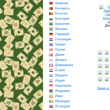
Армения
Беларусь
Бельгия
Болгария
Бразилия
Джо
Венгрия
Германия
Голландия
Греция
Грузия
Дания
Джерси
Доминикана
Египет
Израиль
Индия
Индонезия
Назад в
Иордания
Иран
Ирландия
Исландия