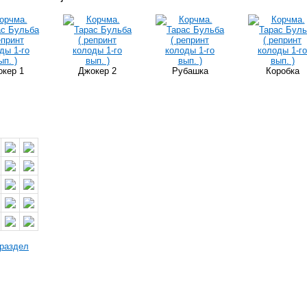
кер 1
Джокер 2
Рубашка
Коробка
 раздел