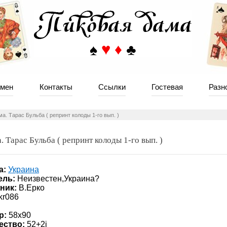
мен
Контакты
Ссылки
Гостевая
Разн
ма. Тарас Бульба ( репринт колоды 1-го вып. )
. Тарас Бульба ( репринт колоды 1-го вып. )
а:
Украина
ель:
Неизвестен,Украина?
ник:
В.Ерко
kr086
р:
58х90
ество:
52+2j