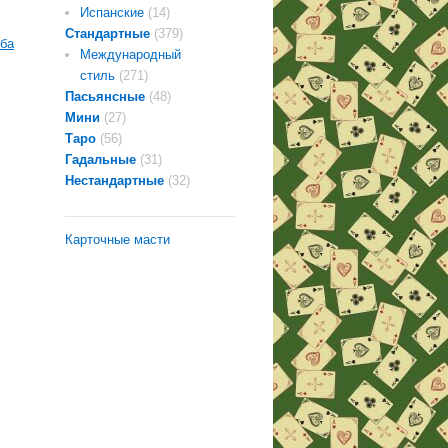
Испанские
(14)
Стандартные
(379)
Международный
стиль
(271)
Пасьянсные
(48)
Мини
(27)
Таро
(56)
Гадальные
(31)
Нестандартные
(32)
Карточные масти