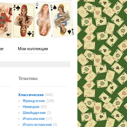
ое
Мои коллекции
Тематика
Классические
(440)
Французские
(189)
Немецкие
(62)
Швейцарские
(2)
Итальянские
(17)
Итало-испанские
(4)