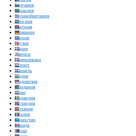
Болгария
Бразилия
Великобритания
Венгрия
Вьетнам
Германия
Греция
Грузия
Дания
Джерси
Доминикана
Египет
Израиль
Индия
Индонезия
Иордания
Иран
Ирландия
Исландия
Испания
Италия
Казахстан
Канада
Катар