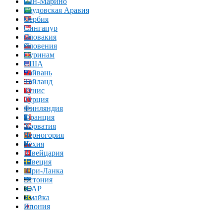
Сан-Марино
Саудовская Аравия
Сербия
Сингапур
Словакия
Словения
Суринам
США
Тайвань
Тайланд
Тунис
Турция
Финляндия
Франция
Хорватия
Черногория
Чехия
Швейцария
Швеция
Шри-Ланка
Эстония
ЮАР
Ямайка
Япония