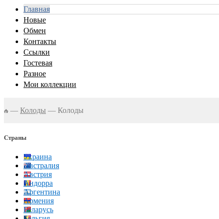
Главная
Новые
Обмен
Контакты
Ссылки
Гостевая
Разное
Мои коллекции
—
Колоды
—
Колоды
Страны
Украина
Австралия
Австрия
Андорра
Аргентина
Армения
Беларусь
Бельгия