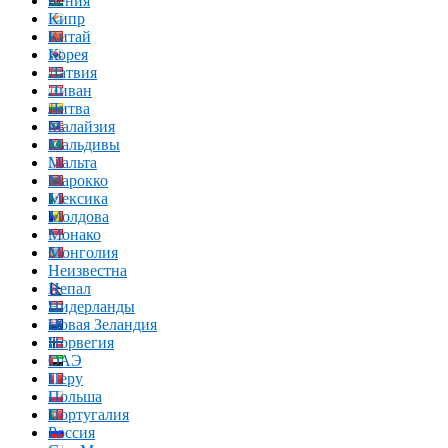
Кения
Кипр
Китай
Корея
Латвия
Ливан
Литва
Малайзия
Мальдивы
Мальта
Марокко
Мексика
Молдова
Монако
Монголия
Неизвестна
Непал
Нидерланды
Новая Зеландия
Норвегия
ОАЭ
Перу
Польша
Португалия
Россия