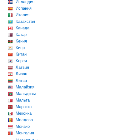
Исландия
Испания
Италия
Казахстан
Канада
Катар
Кения
Кипр
Китай
Корея
Латвия
Ливан
Литва
Малайзия
Мальдивы
Мальта
Марокко
Мексика
Молдова
Монако
Монголия
Неизвестна