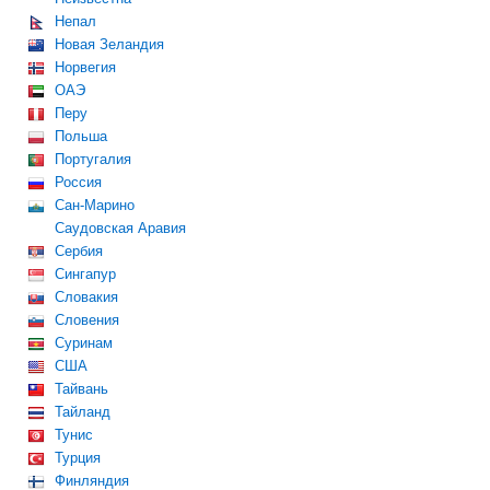
Непал
Новая Зеландия
Норвегия
ОАЭ
Перу
Польша
Португалия
Россия
Сан-Марино
Саудовская Аравия
Сербия
Сингапур
Словакия
Словения
Суринам
США
Тайвань
Тайланд
Тунис
Турция
Финляндия