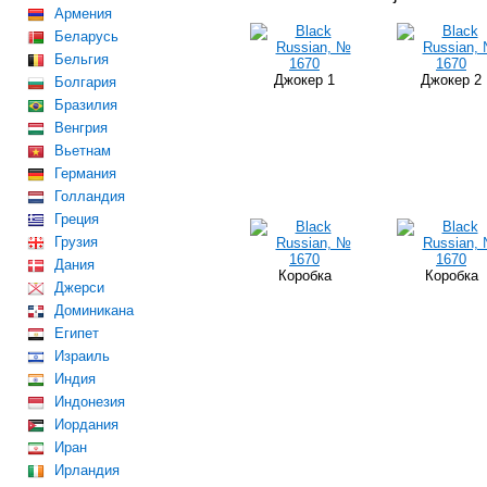
Армения
Беларусь
Бельгия
Джокер 1
Джокер 2
Болгария
Бразилия
Венгрия
Вьетнам
Германия
Голландия
Греция
Грузия
Дания
Коробка
Коробка
Джерси
Доминикана
Египет
Израиль
Индия
Индонезия
Иордания
Иран
Ирландия