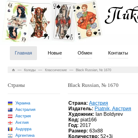
Главная
Новые
Обмен
Контакты
—
—
—
Колоды
Классические
Black Russian, № 1670
Страны
Black Russian, № 1670
Страна:
Австрия
Украина
Издатель:
Piatnik, Австрия
Австралия
Художник:
Ian Boldyrev
Австрия
Код:
piat166
Англия
Год:
2017
Андорра
Размер:
63x88
Аргентина
Количество:
52+3j