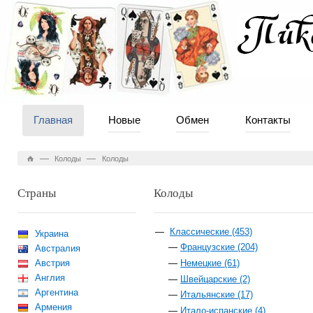
Главная
Новые
Обмен
Контакты
—
—
Колоды
Колоды
Страны
Колоды
Классические (453)
Украина
Французские (204)
Австралия
Австрия
Немецкие (61)
Англия
Швейцарские (2)
Аргентина
Итальянские (17)
Армения
Итало-испанские (4)