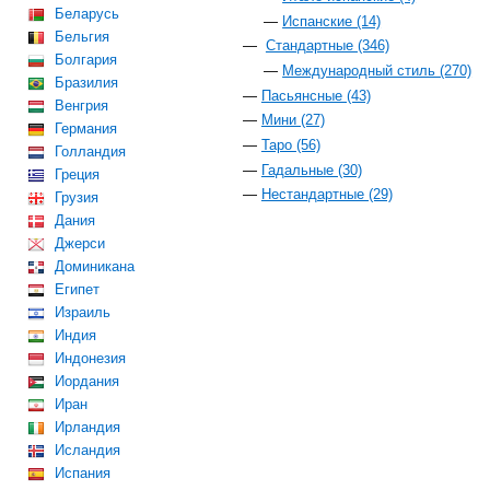
Беларусь
Испанские (14)
Бельгия
Стандартные (346)
Болгария
Международный стиль (270)
Бразилия
Пасьянсные (43)
Венгрия
Мини (27)
Германия
Таро (56)
Голландия
Гадальные (30)
Греция
Нестандартные (29)
Грузия
Дания
Джерси
Доминикана
Египет
Израиль
Индия
Индонезия
Иордания
Иран
Ирландия
Исландия
Испания