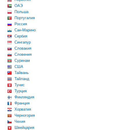
ОАЭ
Польша
Португалия
Россия
Сан-Марино
Сербия
Сингапур
Словакия
Словения
Суринам
США
Тайвань
Тайланд
Тунис
Турция
Финляндия
Франция
Хорватия
Черногория
Чехия
Швейцария