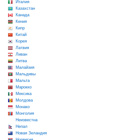
Италия
Казахстан
Канада
Кения
Кипр
Китай
Корея
Латвия
Ливан
Литва
Малайзия
Мальдивы
Мальта
Марокко
Мексика
Молдова
Монако
Монголия
Неизвестна
Непал
Новая Зеландия
Норвегия