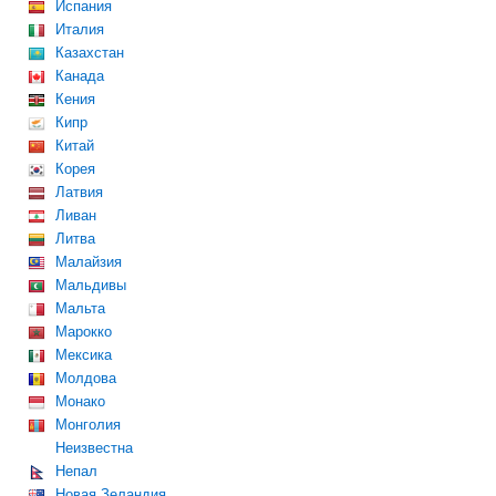
Испания
Италия
Казахстан
Канада
Кения
Кипр
Китай
Корея
Латвия
Ливан
Литва
Малайзия
Мальдивы
Мальта
Марокко
Мексика
Молдова
Монако
Монголия
Неизвестна
Непал
Новая Зеландия