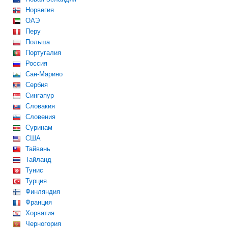
Норвегия
ОАЭ
Перу
Польша
Португалия
Россия
Сан-Марино
Сербия
Сингапур
Словакия
Словения
Суринам
США
Тайвань
Тайланд
Тунис
Турция
Финляндия
Франция
Хорватия
Черногория