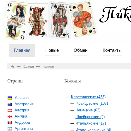
Главная
Новые
Обмен
Контакты
—
—
Колоды
Колоды
Страны
Колоды
Классические (433)
Украина
Французские (187)
Австралия
Австрия
Немецкие (62)
Англия
Швейцарские (2)
Андорра
Итальянские (17)
Аргентина
Итало-испанские (4)