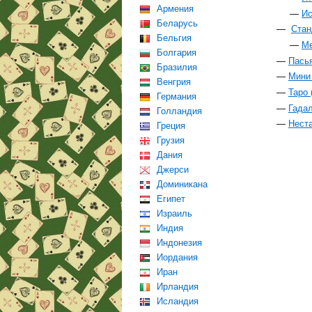
Армения
Ис
Беларусь
Стан
Бельгия
Ме
Болгария
Пасья
Бразилия
Мини 
Венгрия
Таро 
Германия
Гадал
Голландия
Неста
Греция
Грузия
Дания
Джерси
Доминикана
Египет
Израиль
Индия
Индонезия
Иордания
Иран
Ирландия
Исландия