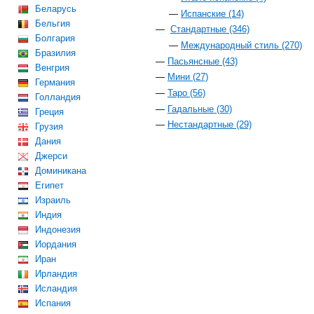
Беларусь
Испанские (14)
Бельгия
Стандартные (346)
Болгария
Международный стиль (270)
Бразилия
Пасьянсные (43)
Венгрия
Мини (27)
Германия
Таро (56)
Голландия
Гадальные (30)
Греция
Нестандартные (29)
Грузия
Дания
Джерси
Доминикана
Египет
Израиль
Индия
Индонезия
Иордания
Иран
Ирландия
Исландия
Испания