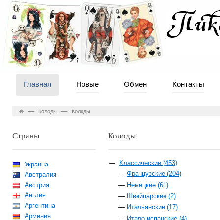
Главная
Новые
Обмен
Контакты
—
—
Колоды
Колоды
Страны
Колоды
Классические (453)
Украина
Французские (204)
Австралия
Австрия
Немецкие (61)
Англия
Швейцарские (2)
Аргентина
Итальянские (17)
Армения
Итало-испанские (4)