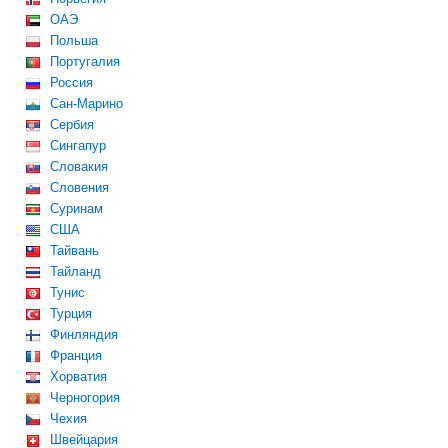
ОАЭ
Польша
Португалия
Россия
Сан-Марино
Сербия
Сингапур
Словакия
Словения
Суринам
США
Тайвань
Тайланд
Тунис
Турция
Финляндия
Франция
Хорватия
Черногория
Чехия
Швейцария