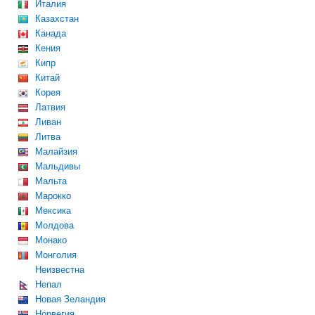
Италия
Казахстан
Канада
Кения
Кипр
Китай
Корея
Латвия
Ливан
Литва
Малайзия
Мальдивы
Мальта
Марокко
Мексика
Молдова
Монако
Монголия
Неизвестна
Непал
Новая Зеландия
Норвегия