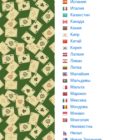
Испания
Италия
Казахстан
Канада
Кения
Кипр
Китай
Корея
Латвия
Ливан
Литва
Малайзия
Мальдивы
Мальта
Марокко
Мексика
Молдова
Монако
Монголия
Неизвестна
Непал
Новая Зеландия