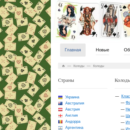
Главная
Новые
Об
—
—
Колоды
Колоды
Страны
Колод
Клас
Украина
Фр
Австралия
Австрия
Не
Англия
Шв
Андорра
Ит
Аргентина
Ит