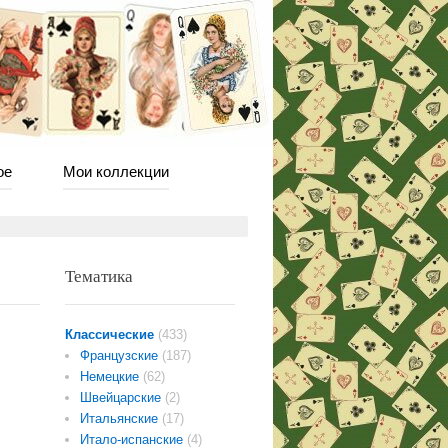
ое
Мои коллекции
Тематика
Классические
(433)
Французские
(187)
Немецкие
(62)
Швейцарские
(2)
Итальянские
(17)
Итало-испанские
(4)