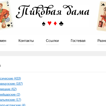
мен
Контакты
Ссылки
Гостевая
Разн
ы
сические (433)
анцузские (187)
мецкие (62)
ейцарские (2)
альянские (17)
ало-испанские (4)