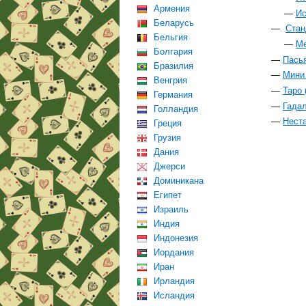
Армения
Ис
Беларусь
Стан
Бельгия
Ме
Болгария
Пасья
Бразилия
Мини 
Венгрия
Таро 
Германия
Гадал
Голландия
Неста
Греция
Грузия
Дания
Джерси
Доминикана
Египет
Израиль
Индия
Индонезия
Иордания
Иран
Ирландия
Исландия