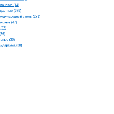
панские (14)
дартные (378)
ждународный стиль (271)
нсные (47)
(27)
(56)
ьные (30)
ндартные (30)