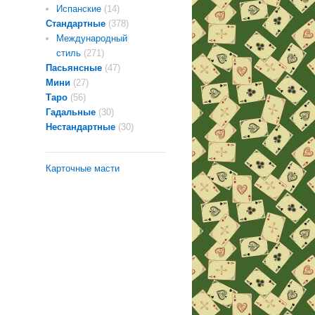
Испанские
(14)
Стандартные
(378)
Международный
стиль
(271)
Пасьянсные
(47)
Мини
(27)
Таро
(56)
Гадальные
(30)
Нестандартные
(30)
Карточные масти