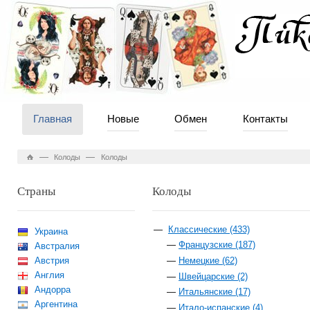
Главная
Новые
Обмен
Контакты
—
—
Колоды
Колоды
Страны
Колоды
Классические (433)
Украина
Французские (187)
Австралия
Австрия
Немецкие (62)
Англия
Швейцарские (2)
Андорра
Итальянские (17)
Аргентина
Итало-испанские (4)