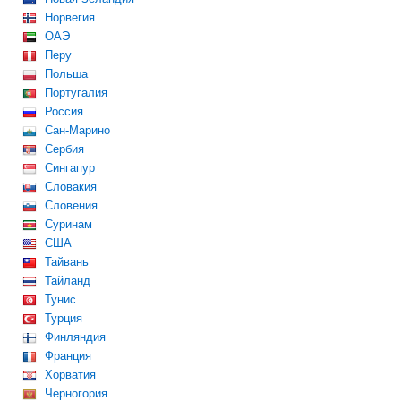
Норвегия
ОАЭ
Перу
Польша
Португалия
Россия
Сан-Марино
Сербия
Сингапур
Словакия
Словения
Суринам
США
Тайвань
Тайланд
Тунис
Турция
Финляндия
Франция
Хорватия
Черногория