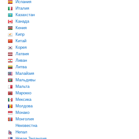
Испания
Италия
Казахстан
Канада
Кения
Кипр
Китай
Корея
Латвия
Ливан
Литва
Малайзия
Мальдивы
Мальта
Марокко
Мексика
Молдова
Монако
Монголия
Неизвестна
Непал
Новая Зеландия