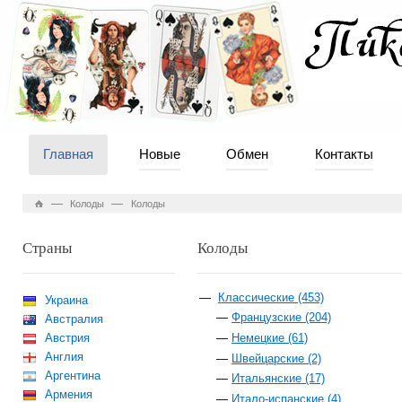
Главная
Новые
Обмен
Контакты
—
—
Колоды
Колоды
Страны
Колоды
Классические (453)
Украина
Французские (204)
Австралия
Австрия
Немецкие (61)
Англия
Швейцарские (2)
Аргентина
Итальянские (17)
Армения
Итало-испанские (4)