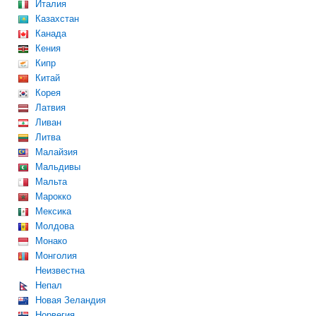
Италия
Казахстан
Канада
Кения
Кипр
Китай
Корея
Латвия
Ливан
Литва
Малайзия
Мальдивы
Мальта
Марокко
Мексика
Молдова
Монако
Монголия
Неизвестна
Непал
Новая Зеландия
Норвегия