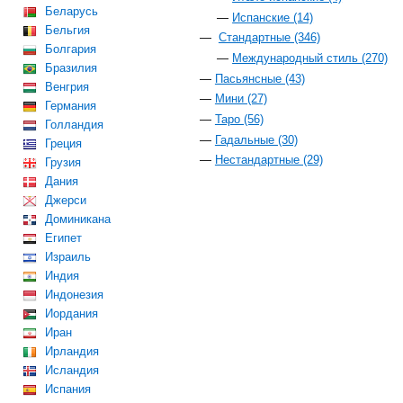
Беларусь
Испанские (14)
Бельгия
Стандартные (346)
Болгария
Международный стиль (270)
Бразилия
Пасьянсные (43)
Венгрия
Мини (27)
Германия
Таро (56)
Голландия
Гадальные (30)
Греция
Нестандартные (29)
Грузия
Дания
Джерси
Доминикана
Египет
Израиль
Индия
Индонезия
Иордания
Иран
Ирландия
Исландия
Испания