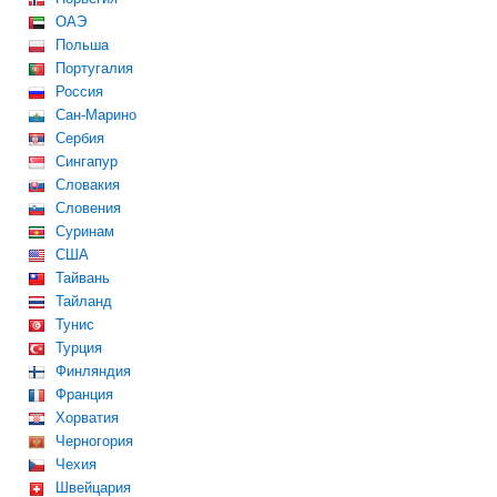
ОАЭ
Польша
Португалия
Россия
Сан-Марино
Сербия
Сингапур
Словакия
Словения
Суринам
США
Тайвань
Тайланд
Тунис
Турция
Финляндия
Франция
Хорватия
Черногория
Чехия
Швейцария