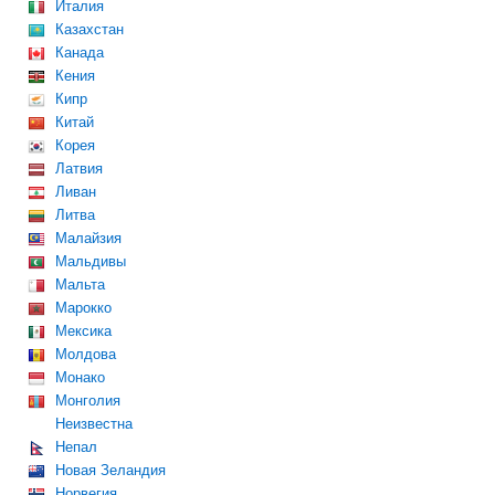
Италия
Казахстан
Канада
Кения
Кипр
Китай
Корея
Латвия
Ливан
Литва
Малайзия
Мальдивы
Мальта
Марокко
Мексика
Молдова
Монако
Монголия
Неизвестна
Непал
Новая Зеландия
Норвегия