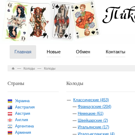
Главная
Новые
Обмен
Контакты
—
—
Колоды
Колоды
Страны
Колоды
Классические (453)
Украина
Французские (204)
Австралия
Австрия
Немецкие (61)
Англия
Швейцарские (2)
Аргентина
Итальянские (17)
Армения
Итало-испанские (4)