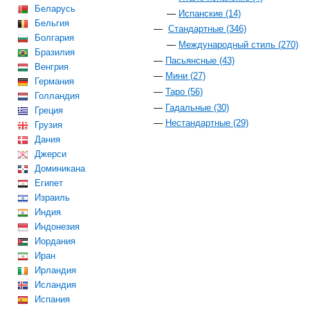
Беларусь
Испанские (14)
Бельгия
Стандартные (346)
Болгария
Международный стиль (270)
Бразилия
Пасьянсные (43)
Венгрия
Мини (27)
Германия
Таро (56)
Голландия
Гадальные (30)
Греция
Нестандартные (29)
Грузия
Дания
Джерси
Доминикана
Египет
Израиль
Индия
Индонезия
Иордания
Иран
Ирландия
Исландия
Испания