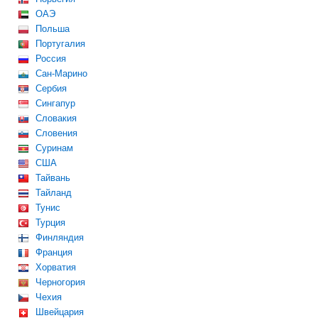
ОАЭ
Польша
Португалия
Россия
Сан-Марино
Сербия
Сингапур
Словакия
Словения
Суринам
США
Тайвань
Тайланд
Тунис
Турция
Финляндия
Франция
Хорватия
Черногория
Чехия
Швейцария