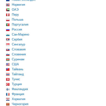
Норвегия
ОАЭ
Перу
Польша
Португалия
Россия
Сан-Марино
Сербия
Сингапур
Словакия
Словения
Суринам
США
Тайвань
Тайланд
Тунис
Турция
Финляндия
Франция
Хорватия
Черногория