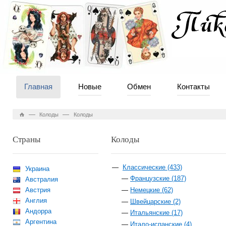
Главная
Новые
Обмен
Контакты
—
—
Колоды
Колоды
Страны
Колоды
Классические (433)
Украина
Французские (187)
Австралия
Австрия
Немецкие (62)
Англия
Швейцарские (2)
Андорра
Итальянские (17)
Аргентина
Итало-испанские (4)