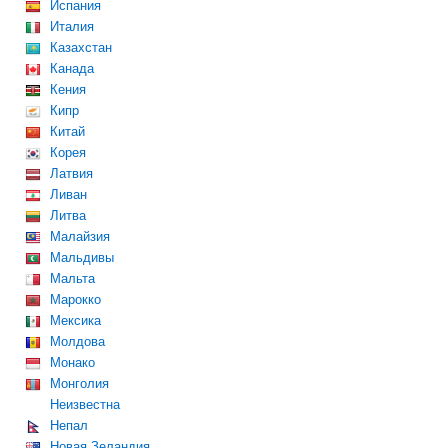
Испания
Италия
Казахстан
Канада
Кения
Кипр
Китай
Корея
Латвия
Ливан
Литва
Малайзия
Мальдивы
Мальта
Марокко
Мексика
Молдова
Монако
Монголия
Неизвестна
Непал
Новая Зеландия