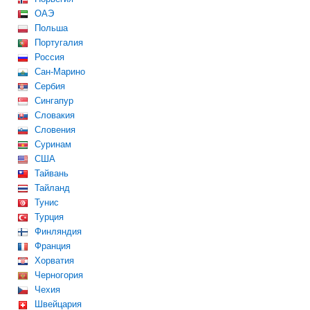
ОАЭ
Польша
Португалия
Россия
Сан-Марино
Сербия
Сингапур
Словакия
Словения
Суринам
США
Тайвань
Тайланд
Тунис
Турция
Финляндия
Франция
Хорватия
Черногория
Чехия
Швейцария