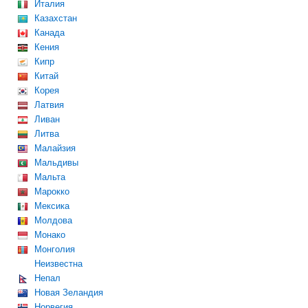
Италия
Казахстан
Канада
Кения
Кипр
Китай
Корея
Латвия
Ливан
Литва
Малайзия
Мальдивы
Мальта
Марокко
Мексика
Молдова
Монако
Монголия
Неизвестна
Непал
Новая Зеландия
Норвегия