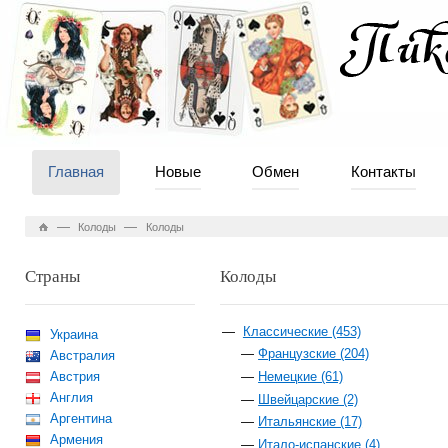
Главная
Новые
Обмен
Контакты
—
—
Колоды
Колоды
Страны
Колоды
Классические (453)
Украина
Французские (204)
Австралия
Австрия
Немецкие (61)
Англия
Швейцарские (2)
Аргентина
Итальянские (17)
Армения
Итало-испанские (4)