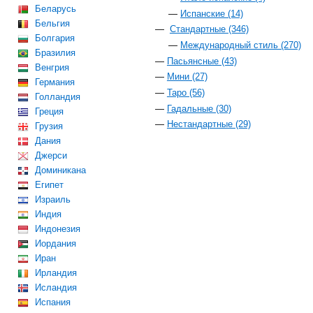
Беларусь
Испанские (14)
Бельгия
Стандартные (346)
Болгария
Международный стиль (270)
Бразилия
Пасьянсные (43)
Венгрия
Мини (27)
Германия
Таро (56)
Голландия
Гадальные (30)
Греция
Нестандартные (29)
Грузия
Дания
Джерси
Доминикана
Египет
Израиль
Индия
Индонезия
Иордания
Иран
Ирландия
Исландия
Испания