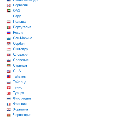
Норвегия
ОАЭ
Перу
Польша
Португалия
Россия
Сан-Марино
Сербия
Сингапур
Словакия
Словения
Суринам
США
Тайвань
Тайланд
Тунис
Турция
Финляндия
Франция
Хорватия
Черногория