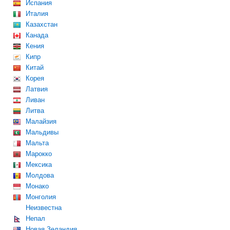
Испания
Италия
Казахстан
Канада
Кения
Кипр
Китай
Корея
Латвия
Ливан
Литва
Малайзия
Мальдивы
Мальта
Марокко
Мексика
Молдова
Монако
Монголия
Неизвестна
Непал
Новая Зеландия