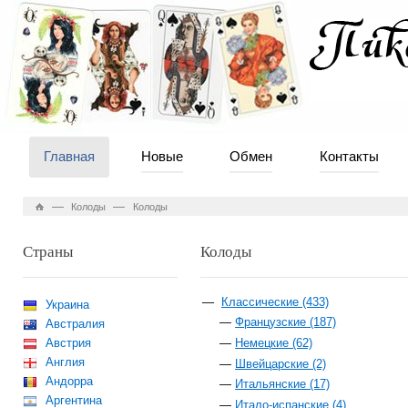
Главная
Новые
Обмен
Контакты
—
—
Колоды
Колоды
Страны
Колоды
Классические (433)
Украина
Французские (187)
Австралия
Австрия
Немецкие (62)
Англия
Швейцарские (2)
Андорра
Итальянские (17)
Аргентина
Итало-испанские (4)