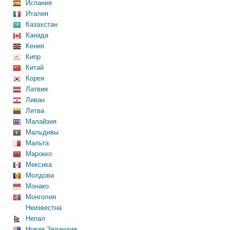
Испания
Италия
Казахстан
Канада
Кения
Кипр
Китай
Корея
Латвия
Ливан
Литва
Малайзия
Мальдивы
Мальта
Марокко
Мексика
Молдова
Монако
Монголия
Неизвестна
Непал
Новая Зеландия