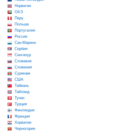
Норвегия
ОАЭ
Перу
Польша
Португалия
Россия
Сан-Марино
Сербия
Сингапур
Словакия
Словения
Суринам
США
Тайвань
Тайланд
Тунис
Турция
Финляндия
Франция
Хорватия
Черногория