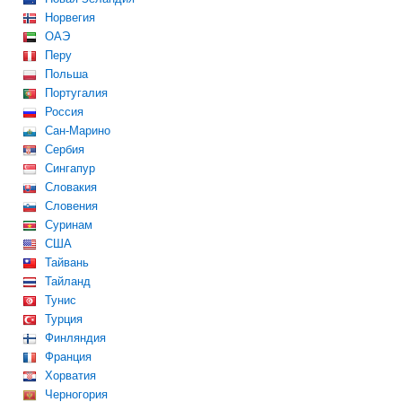
Норвегия
ОАЭ
Перу
Польша
Португалия
Россия
Сан-Марино
Сербия
Сингапур
Словакия
Словения
Суринам
США
Тайвань
Тайланд
Тунис
Турция
Финляндия
Франция
Хорватия
Черногория