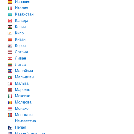
Испания
Италия
Казахстан
Канада
Кения
Кипр
Китай
Корея
Латвия
Ливан
Литва
Малайзия
Мальдивы
Мальта
Марокко
Мексика
Молдова
Монако
Монголия
Неизвестна
Непал
Новая Зеландия