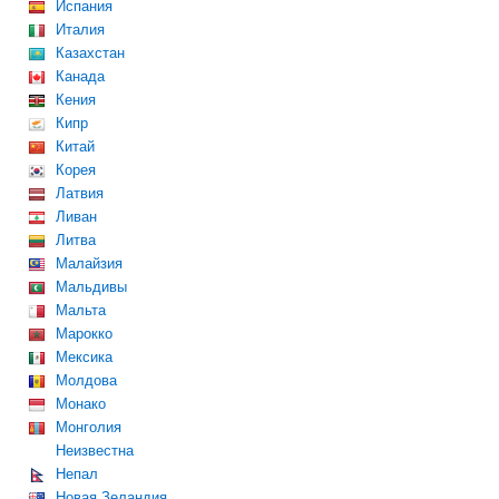
Испания
Италия
Казахстан
Канада
Кения
Кипр
Китай
Корея
Латвия
Ливан
Литва
Малайзия
Мальдивы
Мальта
Марокко
Мексика
Молдова
Монако
Монголия
Неизвестна
Непал
Новая Зеландия