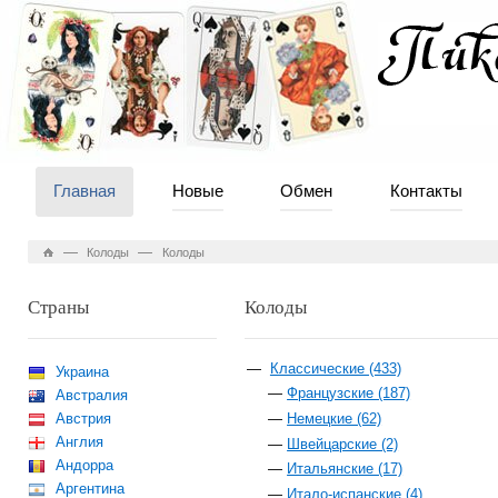
Главная
Новые
Обмен
Контакты
—
—
Колоды
Колоды
Страны
Колоды
Классические (433)
Украина
Французские (187)
Австралия
Австрия
Немецкие (62)
Англия
Швейцарские (2)
Андорра
Итальянские (17)
Аргентина
Итало-испанские (4)