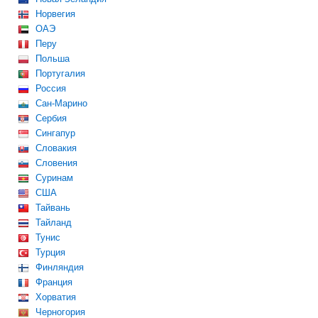
Норвегия
ОАЭ
Перу
Польша
Португалия
Россия
Сан-Марино
Сербия
Сингапур
Словакия
Словения
Суринам
США
Тайвань
Тайланд
Тунис
Турция
Финляндия
Франция
Хорватия
Черногория