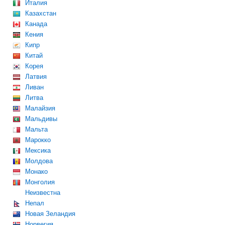
Италия
Казахстан
Канада
Кения
Кипр
Китай
Корея
Латвия
Ливан
Литва
Малайзия
Мальдивы
Мальта
Марокко
Мексика
Молдова
Монако
Монголия
Неизвестна
Непал
Новая Зеландия
Норвегия