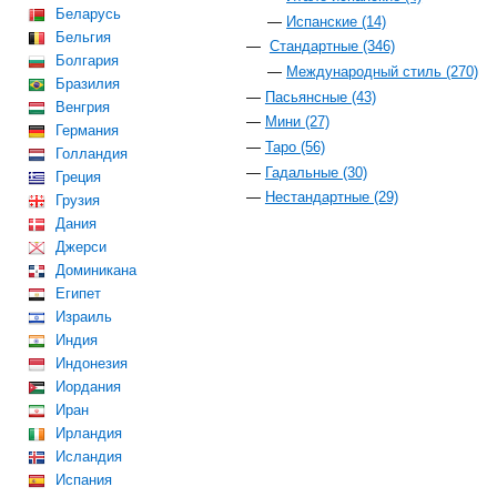
Беларусь
Испанские (14)
Бельгия
Стандартные (346)
Болгария
Международный стиль (270)
Бразилия
Пасьянсные (43)
Венгрия
Мини (27)
Германия
Таро (56)
Голландия
Гадальные (30)
Греция
Нестандартные (29)
Грузия
Дания
Джерси
Доминикана
Египет
Израиль
Индия
Индонезия
Иордания
Иран
Ирландия
Исландия
Испания