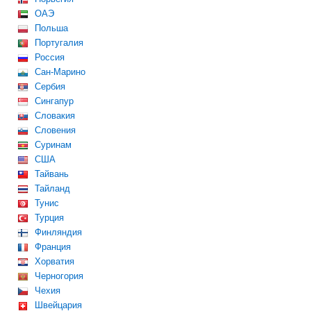
ОАЭ
Польша
Португалия
Россия
Сан-Марино
Сербия
Сингапур
Словакия
Словения
Суринам
США
Тайвань
Тайланд
Тунис
Турция
Финляндия
Франция
Хорватия
Черногория
Чехия
Швейцария