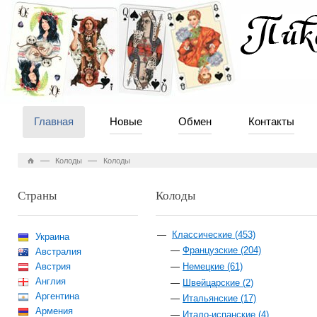
Главная
Новые
Обмен
Контакты
—
—
Колоды
Колоды
Страны
Колоды
Классические (453)
Украина
Французские (204)
Австралия
Австрия
Немецкие (61)
Англия
Швейцарские (2)
Аргентина
Итальянские (17)
Армения
Итало-испанские (4)