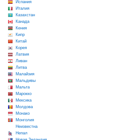
Испания
Италия
Казахстан
Канада
Кения
Кипр
Китай
Корея
Латвия
Ливан
Литва
Малайзия
Мальдивы
Мальта
Марокко
Мексика
Молдова
Монако
Монголия
Неизвестна
Непал
Новая Зеландия