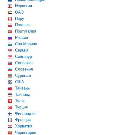
Норвегия
ОАЭ
Перу
Польша
Португалия
Россия
Сан-Марино
Сербия
Сингапур
Словакия
Словения
Суринам
США
Тайвань
Тайланд
Тунис
Турция
Финляндия
Франция
Хорватия
Черногория