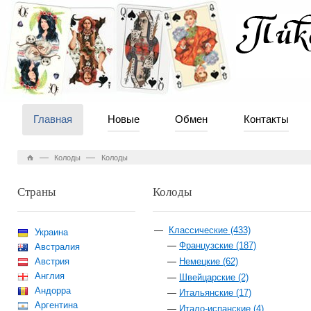
Главная
Новые
Обмен
Контакты
—
—
Колоды
Колоды
Страны
Колоды
Классические (433)
Украина
Французские (187)
Австралия
Австрия
Немецкие (62)
Англия
Швейцарские (2)
Андорра
Итальянские (17)
Аргентина
Итало-испанские (4)