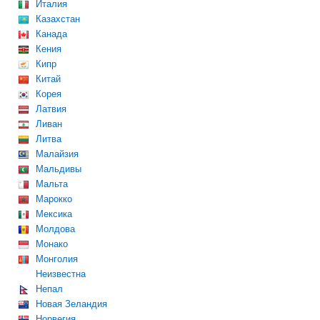
Италия
Казахстан
Канада
Кения
Кипр
Китай
Корея
Латвия
Ливан
Литва
Малайзия
Мальдивы
Мальта
Марокко
Мексика
Молдова
Монако
Монголия
Неизвестна
Непал
Новая Зеландия
Норвегия