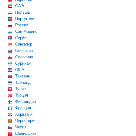
ОАЭ
Польша
Португалия
Россия
Сан-Марино
Сербия
Сингапур
Словакия
Словения
Суринам
США
Тайвань
Тайланд
Тунис
Турция
Финляндия
Франция
Хорватия
Черногория
Чехия
Швейцария