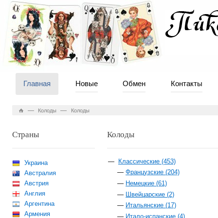
Главная
Новые
Обмен
Контакты
—
—
Колоды
Колоды
Страны
Колоды
Классические (453)
Украина
Французские (204)
Австралия
Австрия
Немецкие (61)
Англия
Швейцарские (2)
Аргентина
Итальянские (17)
Армения
Итало-испанские (4)