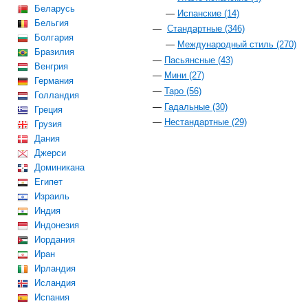
Беларусь
Испанские (14)
Бельгия
Стандартные (346)
Болгария
Международный стиль (270)
Бразилия
Пасьянсные (43)
Венгрия
Мини (27)
Германия
Таро (56)
Голландия
Гадальные (30)
Греция
Нестандартные (29)
Грузия
Дания
Джерси
Доминикана
Египет
Израиль
Индия
Индонезия
Иордания
Иран
Ирландия
Исландия
Испания