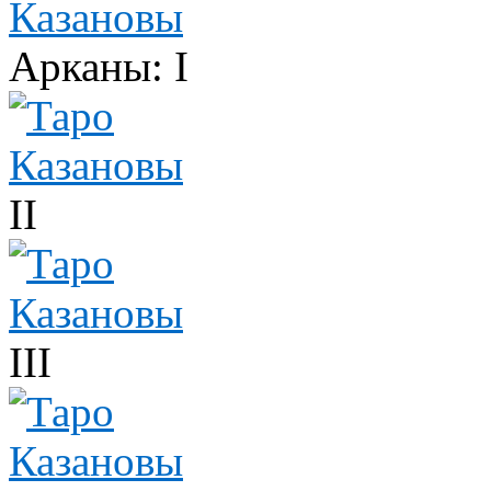
Арканы: I
II
III