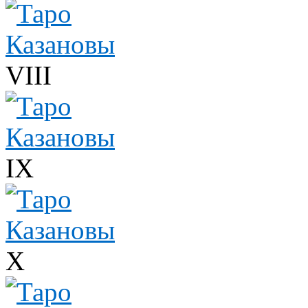
VIII
IX
X