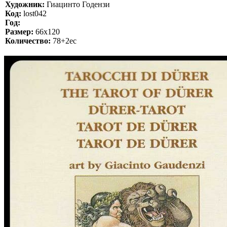
Художник:
Гиацинто Годензи
Код:
lost042
Год:
Размер:
66x120
Количество:
78+2ec