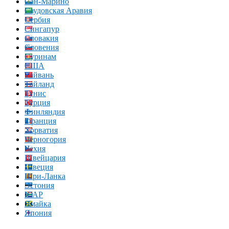
Сан-Марино
Саудовская Аравия
Сербия
Сингапур
Словакия
Словения
Суринам
США
Тайвань
Тайланд
Тунис
Турция
Финляндия
Франция
Хорватия
Черногория
Чехия
Швейцария
Швеция
Шри-Ланка
Эстония
ЮАР
Ямайка
Япония