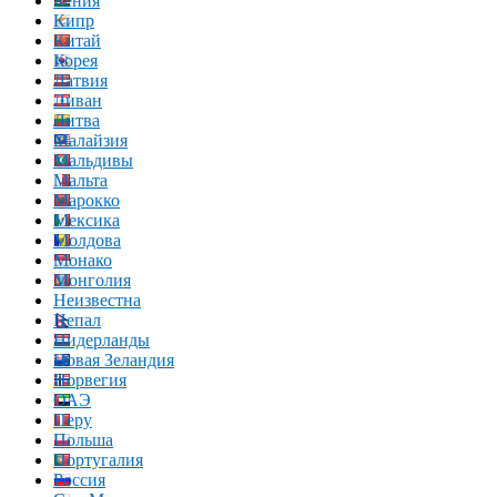
Кения
Кипр
Китай
Корея
Латвия
Ливан
Литва
Малайзия
Мальдивы
Мальта
Марокко
Мексика
Молдова
Монако
Монголия
Неизвестна
Непал
Нидерланды
Новая Зеландия
Норвегия
ОАЭ
Перу
Польша
Португалия
Россия