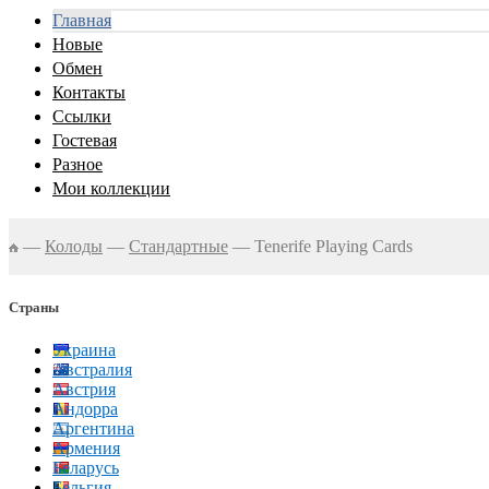
Главная
Новые
Обмен
Контакты
Ссылки
Гостевая
Разное
Мои коллекции
—
Колоды
—
Стандартные
—
Tenerife Playing Cards
Страны
Украина
Австралия
Австрия
Андорра
Аргентина
Армения
Беларусь
Бельгия