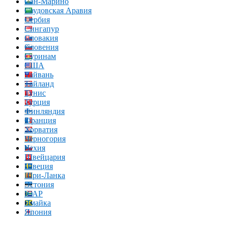
Сан-Марино
Саудовская Аравия
Сербия
Сингапур
Словакия
Словения
Суринам
США
Тайвань
Тайланд
Тунис
Турция
Финляндия
Франция
Хорватия
Черногория
Чехия
Швейцария
Швеция
Шри-Ланка
Эстония
ЮАР
Ямайка
Япония