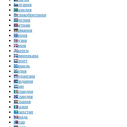
Болгария
Бразилия
Великобритания
Венгрия
Вьетнам
Германия
Греция
Грузия
Дания
Джерси
Доминикана
Египет
Израиль
Индия
Индонезия
Иордания
Иран
Ирландия
Исландия
Испания
Италия
Казахстан
Канада
Катар