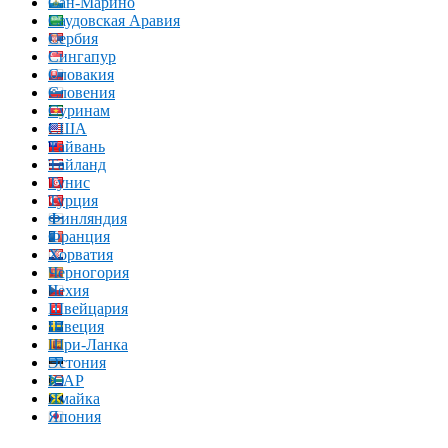
Сан-Марино
Саудовская Аравия
Сербия
Сингапур
Словакия
Словения
Суринам
США
Тайвань
Тайланд
Тунис
Турция
Финляндия
Франция
Хорватия
Черногория
Чехия
Швейцария
Швеция
Шри-Ланка
Эстония
ЮАР
Ямайка
Япония