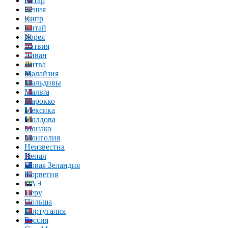
Катар
Кения
Кипр
Китай
Корея
Латвия
Ливан
Литва
Малайзия
Мальдивы
Мальта
Марокко
Мексика
Молдова
Монако
Монголия
Неизвестна
Непал
Новая Зеландия
Норвегия
ОАЭ
Перу
Польша
Португалия
Россия