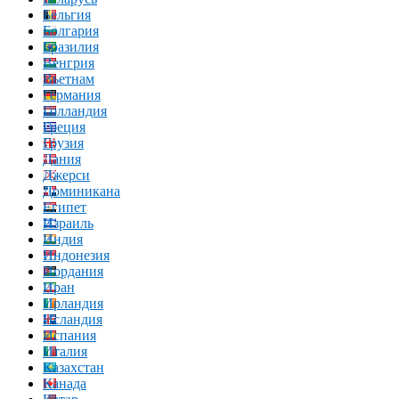
Бельгия
Болгария
Бразилия
Венгрия
Вьетнам
Германия
Голландия
Греция
Грузия
Дания
Джерси
Доминикана
Египет
Израиль
Индия
Индонезия
Иордания
Иран
Ирландия
Исландия
Испания
Италия
Казахстан
Канада