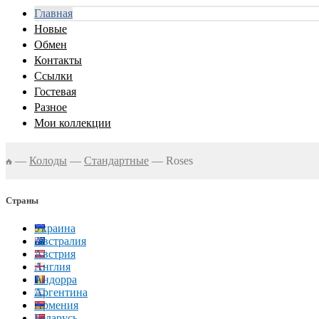
Главная
Новые
Обмен
Контакты
Ссылки
Гостевая
Разное
Мои коллекции
—
Колоды
—
Стандартные
—
Roses
Страны
Украина
Австралия
Австрия
Англия
Андорра
Аргентина
Армения
Беларусь