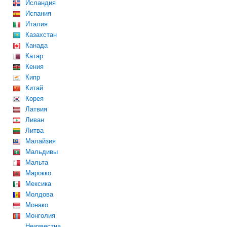
Исландия
Испания
Италия
Казахстан
Канада
Катар
Кения
Кипр
Китай
Корея
Латвия
Ливан
Литва
Малайзия
Мальдивы
Мальта
Марокко
Мексика
Молдова
Монако
Монголия
Неизвестна