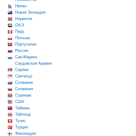
Непал
Новая Зеландия
Норвегия
ОАЭ
Перу
Польша
Португалия
Россия
Сан-Марино
Саудовская Аравия
Сербия
Сингапур
Словакия
Словения
Суринам
США
Тайвань
Тайланд
Тунис
Турция
Финляндия