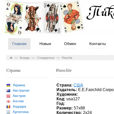
Главная
Новые
Обмен
Контакты
—
—
—
Колоды
Стандартные
Pinochle
Страны
Pinochle
Страна:
США
Украина
Издатель:
E.E.Fairchild Corpo
Австралия
Художник:
Австрия
Код:
usa127
Англия
Год:
Андорра
Размер:
57x88
Аргентина
Количество:
2x24