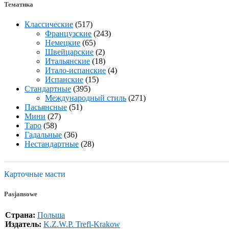
Тематика
Классические
(517)
Французские
(243)
Немецкие
(65)
Швейцарские
(2)
Итальянские
(18)
Итало-испанские
(4)
Испанские
(15)
Стандартные
(395)
Международный стиль
(271)
Пасьянсные
(51)
Мини
(27)
Таро
(58)
Гадальные
(36)
Нестандартные
(28)
Карточные масти
Pasjansowe
Страна:
Польша
Издатель:
K.Z.W.P. Trefl-Krakow