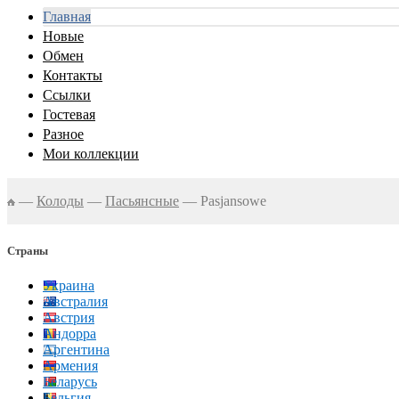
Главная
Новые
Обмен
Контакты
Ссылки
Гостевая
Разное
Мои коллекции
—
Колоды
—
Пасьянсные
—
Pasjansowe
Страны
Украина
Австралия
Австрия
Андорра
Аргентина
Армения
Беларусь
Бельгия