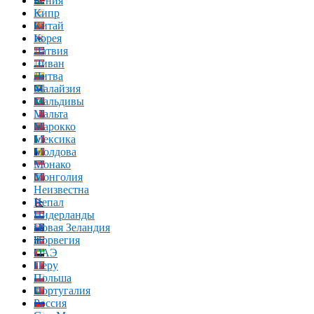
Кения
Кипр
Китай
Корея
Латвия
Ливан
Литва
Малайзия
Мальдивы
Мальта
Марокко
Мексика
Молдова
Монако
Монголия
Неизвестна
Непал
Нидерланды
Новая Зеландия
Норвегия
ОАЭ
Перу
Польша
Португалия
Россия