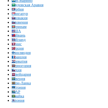
Сан-Марино
Саудовская Аравия
Сербия
Сингапур
Словакия
Словения
Суринам
США
Тайвань
Тайланд
Тунис
Турция
Финляндия
Франция
Хорватия
Черногория
Чехия
Швейцария
Швеция
Шри-Ланка
Эстония
ЮАР
Ямайка
Япония