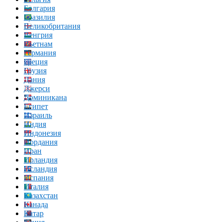
Болгария
Бразилия
Великобритания
Венгрия
Вьетнам
Германия
Греция
Грузия
Дания
Джерси
Доминикана
Египет
Израиль
Индия
Индонезия
Иордания
Иран
Ирландия
Исландия
Испания
Италия
Казахстан
Канада
Катар