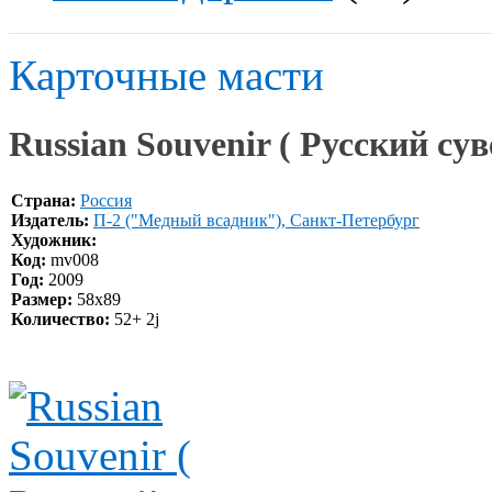
Карточные масти
Russian Souvenir ( Русский су
Страна:
Россия
Издатель:
П-2 ("Медный всадник"), Санкт-Петербург
Художник:
Код:
mv008
Год:
2009
Размер:
58х89
Количество:
52+ 2j