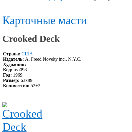
Карточные масти
Crooked Deck
Страна:
США
Издатель:
A. Freed Novelty inc., N.Y.C.
Художник:
Код:
usa098
Год:
1969
Размер:
63x89
Количество:
52+2j