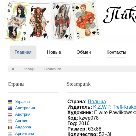
Главная
Новые
Обмен
Контакты
—
—
Колоды
Steampunk
Страны
Steampunk
Страна:
Польша
Украина
Издатель:
K.Z.W.P. Trefl-Krak
Австралия
Художник:
Elwire Pawlikowsk
Австрия
Код:
kzwp078
Англия
Год:
2016
Андорра
Размер:
63x88
Аргентина
Количество:
52+3j