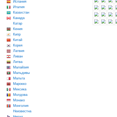
Испания
Италия
Казахстан
Канада
Катар
Кения
Кипр
Китай
Корея
Латвия
Ливан
Литва
Малайзия
Мальдивы
Мальта
Марокко
Мексика
Молдова
Монако
Монголия
Неизвестна
Непал