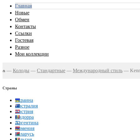
Главная
Новые
Обмен
Контакты
Ссылки
Гостевая
Разное
Мои коллекции
—
Колоды
—
Стандартные
—
Международный стиль
—
Kenm
Страны
Украина
Австралия
Австрия
Андорра
Аргентина
Армения
Беларусь
Бельгия