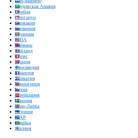
Сан-Марино
Саудовская Аравия
Сербия
Сингапур
Словакия
Словения
Суринам
США
Тайвань
Тайланд
Тунис
Турция
Финляндия
Франция
Хорватия
Черногория
Чехия
Швейцария
Швеция
Шри-Ланка
Эстония
ЮАР
Ямайка
Япония