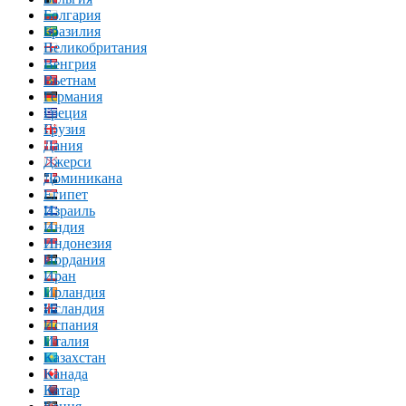
Болгария
Бразилия
Великобритания
Венгрия
Вьетнам
Германия
Греция
Грузия
Дания
Джерси
Доминикана
Египет
Израиль
Индия
Индонезия
Иордания
Иран
Ирландия
Исландия
Испания
Италия
Казахстан
Канада
Катар