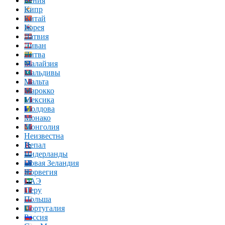
Кения
Кипр
Китай
Корея
Латвия
Ливан
Литва
Малайзия
Мальдивы
Мальта
Марокко
Мексика
Молдова
Монако
Монголия
Неизвестна
Непал
Нидерланды
Новая Зеландия
Норвегия
ОАЭ
Перу
Польша
Португалия
Россия