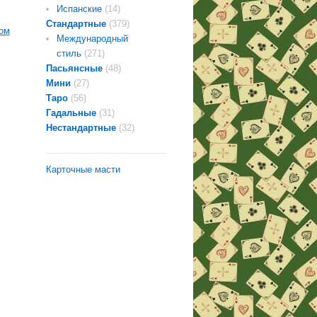
Испанские
(14)
Стандартные
(379)
Международный
стиль
(271)
Пасьянсные
(48)
Мини
(27)
Таро
(56)
Гадальные
(31)
Нестандартные
(32)
Карточные масти