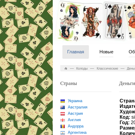
Главная
Новые
Об
—
—
—
Колоды
Классические
День
Страны
Деньги
Стран
Украина
Издат
Австралия
Худож
Австрия
Код:
s
Англия
Год:
2
Андорра
Разме
Аргентина
Колич