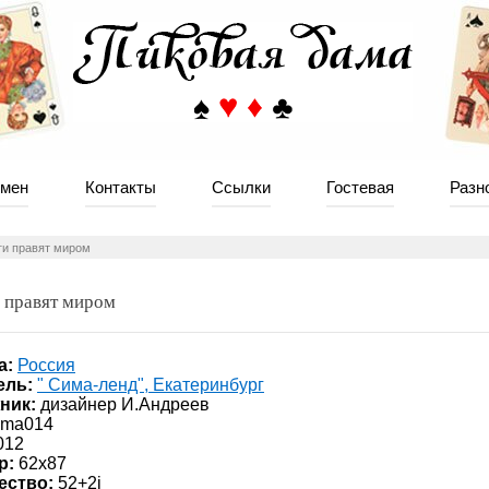
мен
Контакты
Ссылки
Гостевая
Разн
ги правят миром
 правят миром
а:
Россия
ель:
" Сима-ленд", Екатеринбург
ник:
дизайнер И.Андреев
ima014
012
р:
62x87
ество:
52+2j