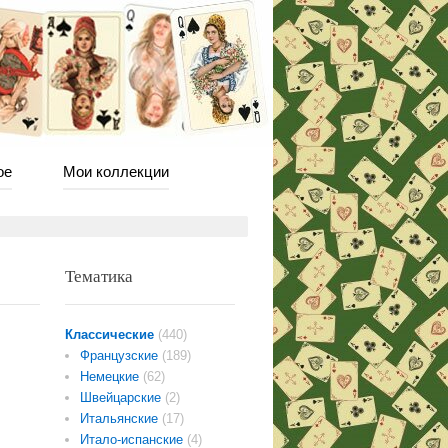
ое
Мои коллекции
Тематика
Классические
(440)
Французские
(189)
Немецкие
(62)
Швейцарские
(2)
Итальянские
(17)
Итало-испанские
(4)