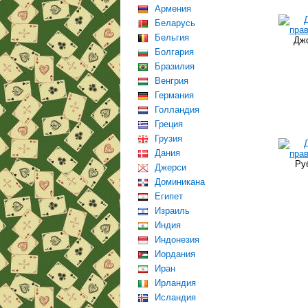
Армения
Беларусь
Бельгия
Джо
Болгария
Бразилия
Венгрия
Германия
Голландия
Греция
Грузия
Дания
Ру
Джерси
Доминикана
Египет
Израиль
Индия
Индонезия
Иордания
Иран
Ирландия
Исландия