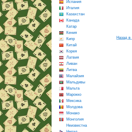
Испания
Италия
Казахстан
Канада
Катар
Кения
Назад в
Кипр
Китай
Корея
Латвия
Ливан
Литва
Малайзия
Мальдивы
Мальта
Марокко
Мексика
Молдова
Монако
Монголия
Неизвестна
Непал